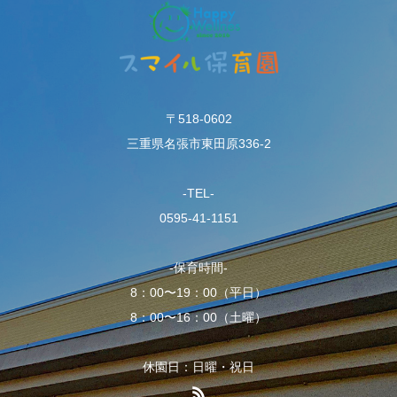
〒518-0602
三重県名張市東田原336-2
-TEL-
0595-41-1151
-保育時間-
8：00〜19：00（平日）
8：00〜16：00（土曜）
休園日：日曜・祝日