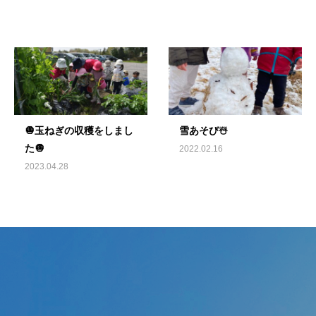
🧅玉ねぎの収穫をしまし
雪あそび☃️
た🧅
2022.02.16
2023.04.28