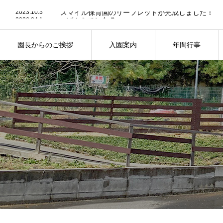
2023.10.3
スマイル保育園のリーフレットが完成しました！
2026.04.1
✨げんきでね会💕
2026.03.27
🍨お店屋さんごっこ🍜
2026.03.13
🌻お外でお弁当🌷
2026.03.2
🍪おやつ試食会🥞
園長からのご挨拶
入園案内
年間行事
2026.02.6
👹今年も鬼が来た！！👹
2023.10.3
スマイル保育園のリーフレットが完成しました！