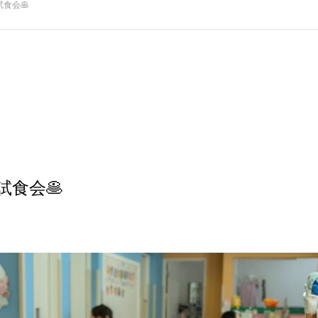
試食会🥞
試食会🥞