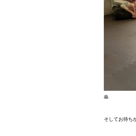
🥞
そしてお待ちか