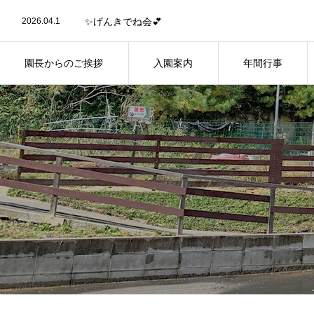
2023.10.3
スマイル保育園のリーフレットが完成しました！
2026.04.1
✨げんきでね会💕
2026.03.27
🍨お店屋さんごっこ🍜
2026.03.13
🌻お外でお弁当🌷
2026.03.2
🍪おやつ試食会🥞
園長からのご挨拶
入園案内
年間行事
2026.02.6
👹今年も鬼が来た！！👹
2023.10.3
スマイル保育園のリーフレットが完成しました！