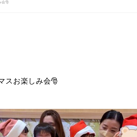
会🎅
マスお楽しみ会🎅