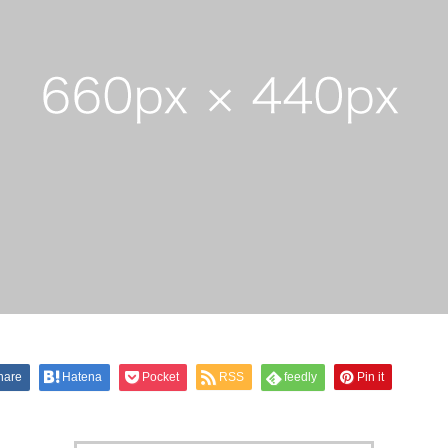
hare
Hatena
Pocket
RSS
feedly
Pin it