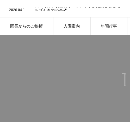
2023.10.3
スマイル保育園のリーフレットが完成しました！
2026.04.1
✨げんきでね会💕
2026.03.27
🍨お店屋さんごっこ🍜
2026.03.13
🌻お外でお弁当🌷
2026.03.2
🍪おやつ試食会🥞
園長からのご挨拶
入園案内
年間行事
2026.02.6
👹今年も鬼が来た！！👹
2023.10.3
スマイル保育園のリーフレットが完成しました！